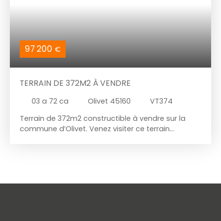
97 200
€
TERRAIN DE 372M2 À VENDRE
03 a 72 ca
Olivet 45160
VT374
Terrain de 372m2 constructible à vendre sur la
commune d’Olivet. Venez visiter ce terrain
idéalement situé à proximité directe de
l’autoroute, des commodités et du centre d’Olivet.
L’emprise au sol maximum autorisé est de 93m²,
ce qui laisse la possibilité de construire une
maison d’environ 120m² au sol. Non viabilisé. Libre
constructeur. Pour en savoir plus, voir des
propositions de plans ou visiter, contactez votre
conseiller via les coordonnées se trouvant en