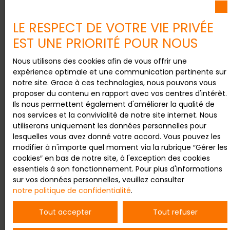
Surface min (m²)
LE RESPECT DE VOTRE VIE PRIVÉE
J'accepte le traitement de mes données
EST UNE PRIORITÉ POUR NOUS
personnelles conformément au RGPD. Si vous ne
souhaitez pas faire l'objet de prospection
Nous utilisons des cookies afin de vous offrir une
commerciale par voie téléphonique, vous pouvez
expérience optimale et une communication pertinente sur
vous inscrire gratuitement sur la liste d'opposition
notre site. Grace à ces technologies, nous pouvons vous
au démarchage téléphonique, prévu par l'article
proposer du contenu en rapport avec vos centres d'intérêt.
L223-1 du code de la consommation, sur le site
Ils nous permettent également d'améliorer la qualité de
Internet www.bloctel.gouv.fr ou par courrier
nos services et la convivialité de notre site internet. Nous
adressé à :
utiliserons uniquement les données personnelles pour
lesquelles vous avez donné votre accord. Vous pouvez les
Société Worldline, Service Bloctel, CS 61311, 41013
modifier à n'importe quel moment via la rubrique ″Gérer les
BLOIS CEDEX.
cookies″ en bas de notre site, à l'exception des cookies
essentiels à son fonctionnement. Pour plus d'informations
Pour en savoir plus sur le traitement de vos
sur vos données personnelles, veuillez consulter
données personnelles, veuillez consulter notre
notre politique de confidentialité
.
politique de confidentialité
.
Tout accepter
Tout refuser