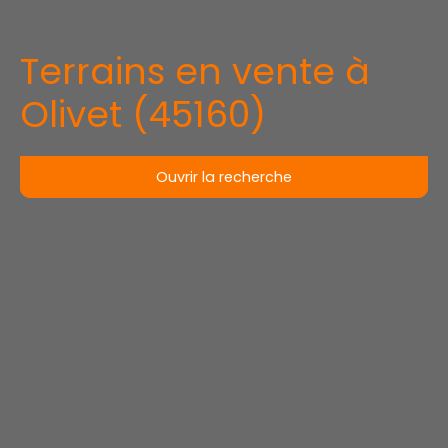
Terrains en vente à
Olivet (45160)
Ouvrir la recherche
Type d'offre
Vente
Type de bien
Terrain
Localisation
Olivet (45160)
Budget max (€)