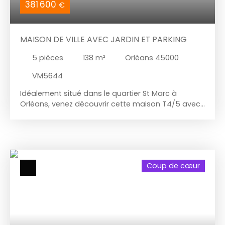
381 600
€
MAISON DE VILLE AVEC JARDIN ET PARKING
5
pièces
138
m²
Orléans 45000
VM5644
Idéalement situé dans le quartier St Marc à
Orléans, venez découvrir cette maison T4/5 avec
jardin arboré et stationnements extérieurs. Au rez-
de-chaussée, vous trouverez une entrée, une
cuisine rénovée, une salle à manger, un séjour
avec baie vitrée vous permettant d'accéder au
jardin, une salle d'eau avec un coin buanderie et
Coup de cœur
un W. C. A l'étage, un dégagement de 9m²
pouvant faire office de bureau vous dessert les
trois chambres de plus de 12m², une salle de bains
et un W. C. Au deuxième niveau, vous trouverez
une pièce polyvalente vous permettant d'avoir
une chambre supplémentaire, un espace bureau