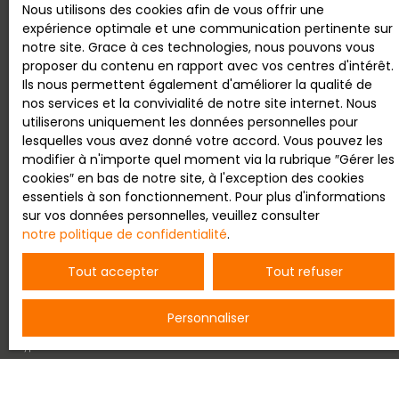
Nous utilisons des cookies afin de vous offrir une
expérience optimale et une communication pertinente sur
Ne manquez plus aucun bien
notre site. Grace à ces technologies, nous pouvons vous
proposer du contenu en rapport avec vos centres d'intérêt.
correspondant à votre
Ils nous permettent également d'améliorer la qualité de
recherche !
nos services et la convivialité de notre site internet. Nous
utiliserons uniquement les données personnelles pour
lesquelles vous avez donné votre accord. Vous pouvez les
Prénom
modifier à n'importe quel moment via la rubrique ″Gérer les
cookies″ en bas de notre site, à l'exception des cookies
essentiels à son fonctionnement. Pour plus d'informations
Nom
sur vos données personnelles, veuillez consulter
notre politique de confidentialité
.
Email
Tout accepter
Tout refuser
Type d'offre
Vente
Personnaliser
Type de bien
Maison
Localisation