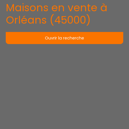
Maisons en vente à
Orléans (45000)
Ouvrir la recherche
Type d'offre
Vente
Type de bien
Maison
Localisation
Orléans (45000)
Budget max (€)
Surface min (m²)