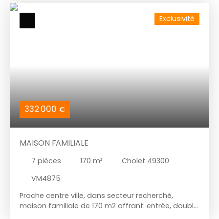
de créer une chambre en rdc, Garage 1 voiture
Exclusivité
avec coin buanderie et accès jardin clos +
cabanon. Places de stationnement devant la
maison. Mandat N 3195 IMMODREAM Cholet.
Contact Frédéric Bouvier Prix 237500 euros FAI
honoraires à la charge de l'acquéreur.
332 000
€
MAISON FAMILIALE
7
pièces
170
m²
Cholet 49300
VM4875
Proche centre ville, dans secteur recherché,
maison familiale de 170 m2 offrant: entrée, double
séjour( cheminée) sur véranda et jardin, cuisine