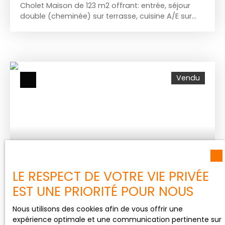
Cholet Maison de 123 m2 offrant: entrée, séjour
double (cheminée) sur terrasse, cuisine A/E sur
véranda, 4 chambres( dont 2 en demi sous-sol), 2
salles de bains, 2 wc, en sous-sol 2 ateliers, labo
photo, cave, lingerie, garage 2 voitures, parcelle
de 1420 m2 ( dont 543 m2 en jouissance
exclusive)+ abris de voitures. Prix 194 000 euros ttc.
Vendu
Honoraires d'agence à la charge de l'acquéreur.
N° mandat 2364. IMMODREAM Cholet Contact
Frédéric Bouvier au 07. 77. 80. 48. 29 frederic.
bouvier@immodream. fr
188 000
€
LE RESPECT DE VOTRE VIE PRIVÉE
EST UNE PRIORITÉ POUR NOUS
MAISON MITOYENNE 1 CÔTÉ À VENDRE, 5 PIÈCES
Nous utilisons des cookies afin de vous offrir une
- CHOLET 49300
expérience optimale et une communication pertinente sur
5
pièces
89
m²
CHOLET 49300