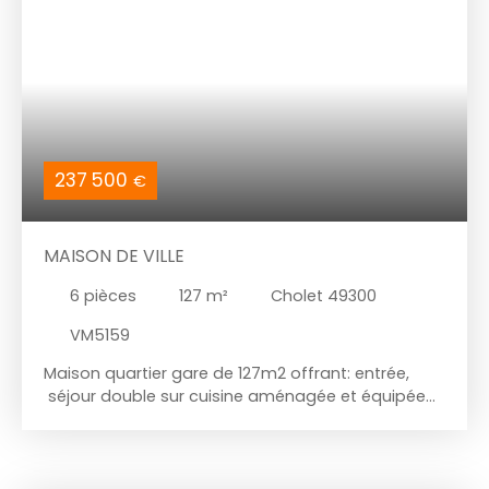
Terrain clos de 186m2. Mandat N° 3614
IMMODREAM Cholet. Contact Frédéric Bouvier Prix:
158 000 euros FAI, dont honoraires à la charge de
l'acquéreur.
237 500
€
MAISON DE VILLE
6
pièces
127
m²
Cholet 49300
VM5159
Maison quartier gare de 127m2 offrant: entrée,
séjour double sur cuisine aménagée et équipée
accès sur terrasse et jardin, wc , salle d'eau avec
douche à l'italienne, à l'étage un pallier avec
placard desservant 4 chambres avec placard,
salle d'eau, WC, grenier aménageable, possibilité