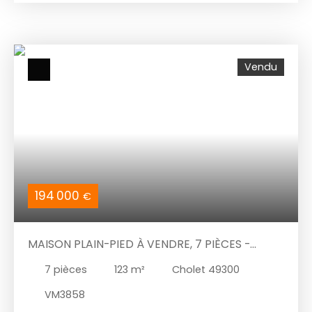
ouverte A/E, 5 chambres dont 2 en RDC, 2 salle
d'eau, dressing à l'étage, wc, sous-sol total avec:
cave, atelier, garage 2 voitures. Parcelle de 825
m2. N° Mandat 2663 IMMODREAM . Contact
Vendu
Frédéric Bouvier Prix 332 000 euros ttc dont 3,75%
à la charge de l'acquéreur. « Agents immobiliers,
mandataires, chasseurs immobiliers, si vous avez
un acquéreur potentiellement intéressé par ce
bien, n’hésitez pas à nous contacter pour de plus
amples renseignements, nous sommes ouvert à
l’inter-cabinet et vous réserverons le meilleur
accueil »
194 000
€
MAISON PLAIN-PIED À VENDRE, 7 PIÈCES -
CHOLET 49300
7
pièces
123
m²
Cholet 49300
VM3858