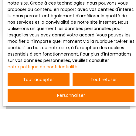
notre site. Grace à ces technologies, nous pouvons vous
proposer du contenu en rapport avec vos centres d'intérêt.
VM3818
Ils nous permettent également d'améliorer la qualité de
Au calme dans un square cette maison lumineuse
nos services et la convivialité de notre site internet. Nous
de 89 m2 vous offre: entrée avec placard, séjour
utiliserons uniquement les données personnelles pour
double sur terrasse(sud), cuisine aménagée et
lesquelles vous avez donné votre accord. Vous pouvez les
équipée, à l'étage 3 chambres avec rangements,
modifier à n'importe quel moment via la rubrique ″Gérer les
salle de bains, 2 wc( haut et bas), garage (1
cookies″ en bas de notre site, à l'exception des cookies
voiture), sur une parcelle de 302 m2. Proche centre
essentiels à son fonctionnement. Pour plus d'informations
ville. Mandat N° 2342 IMMODREAM CHOLET Contact
sur vos données personnelles, veuillez consulter
Vendu
Frédéric Bouvier au 07. 77. 80. 48. 29 Prix 188 000
notre politique de confidentialité
.
euros FAI.
Tout accepter
Tout refuser
Personnaliser
248 000
€