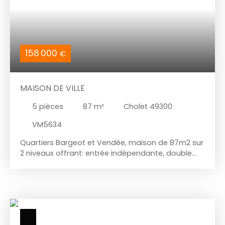
158 000
€
MAISON DE VILLE
5
pièces
87
m²
Cholet 49300
VM5634
Quartiers Bargeot et Vendée, maison de 87m2 sur
2 niveaux offrant: entrée indépendante, double
séjour sur terrasse et jardin, cuisine aménagée et
équipée indépendante, WC indépendant, à l'étage
un palier desservant 3 chambres dont une avec
placard, salle d'eau( douche à l'italienne + 2è WC.
Garage 1 voiture + buanderie- chaufferie
attenante( accès direct sur le jardin), 2 caves .