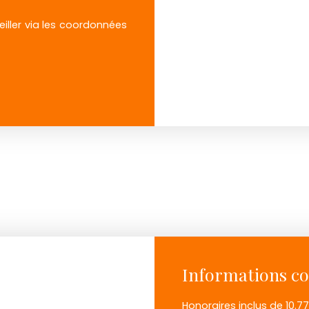
eiller via les coordonnées
Informations c
Honoraires inclus de 10.7