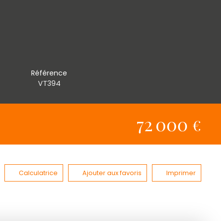
Référence
VT394
72 000
€
Calculatrice
Ajouter aux favoris
Imprimer