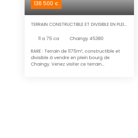
136 500
€
TERRAIN CONSTRUCTIBLE ET DIVISIBLE EN PLEIN
BOURG DE CHAINGY
11 a 75 ca
Chaingy 45380
RARE : Terrain de 1175m², constructible et
divisible à vendre en plein bourg de
Chaingy. Venez visiter ce terrain
idéalement situé au calme et à proximité
de la place du Bourg. Possibilité de diviser
ce terrain en deux terrains. Non viabilisé.
Libre constructeur. Pour en savoir plus ou
visiter, contactez votre conseiller via les
coordonnées se trouvant en dernière
photo de l'annonce.