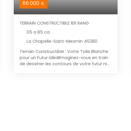
66 000
€
TERRAIN CONSTRUCTIBLE 1ER RANG
05 a 85 ca
La Chapelle-Saint-Mesmin 45380
Terrain Constructible : Votre Toile Blanche
pour un Futur IdéalImaginez-vous en train
de dessiner les contours de votre futur nid
douillet sur ce terrain constructible de 585
m², offrant une surface de plancher de 200
m², une façade de 18m et une profondeur
de 21m. Ce terrain, baigné de lumière est
prêt à accueillir vos rêves les plus fous.
Situé dans un environnement pavillonnaire,
ce terrain est l'endroit idéal pour construire
la maison de vos rêves. En choisissant ce
terrain, vous pourrez profiter de la
proximité de plusieurs commodités, telles