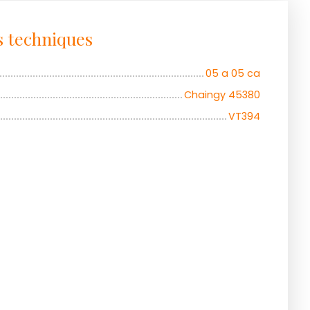
s techniques
05 a 05 ca
Chaingy 45380
VT394