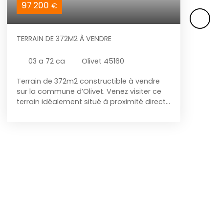
97 200
€
TERRAIN DE 372M2 À VENDRE
03 a 72 ca
Olivet 45160
Terrain de 372m2 constructible à vendre
sur la commune d’Olivet. Venez visiter ce
terrain idéalement situé à proximité directe
de l’autoroute, des commodités et du
centre d’Olivet. L’emprise au sol maximum
autorisé est de 93m², ce qui laisse la
possibilité de construire une maison
d’environ 120m² au sol. Non viabilisé. Libre
constructeur. Pour en savoir plus, voir des
propositions de plans ou visiter, contactez
votre conseiller via les coordonnées se
trouvant en dernière photo de l'annonce.