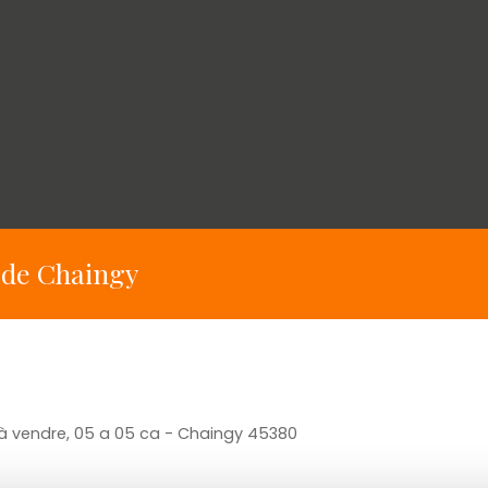
 de Chaingy
 à vendre, 05 a 05 ca - Chaingy 45380