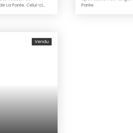
e La Parée. Celui-ci
Parée.
 et fermée, idéale pour
ards indiscrets. Prix 23
s soit honoraires 3 000
en contactant Chantal
 martin@immodream. fr
Vendu