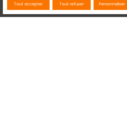
Tout accepter
Tout refuser
Personnaliser
à droite de l'écran pour être automatiquement
correspondant à vos critères de recherche.
Vous pouvez également prendre contact avec l'un
lui faire part de votre recherche, il se fera un ré
trouver le bien de vos rêves.