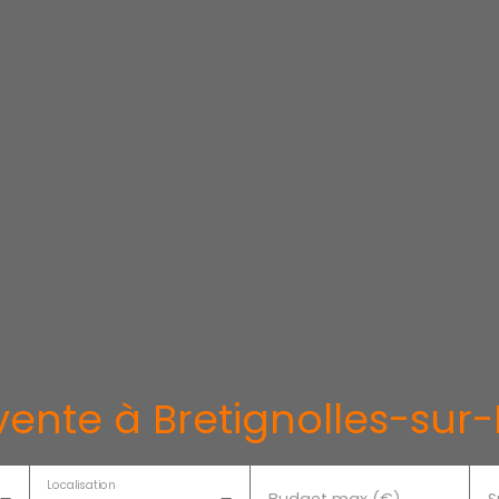
ente à Bretignolles-sur
Localisation
Budget max (€)
S