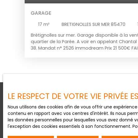
GARAGE
17
m²
BRETIGNOLLES SUR MER 85470
Brétignolles sur mer. Garage disponible à la ven
quartier de la Parée. A voir en appelant Chantal
38. Mandat n° 2526 immodream Prix 21 500€ FAI
acquéreur.
LE RESPECT DE VOTRE VIE PRIVÉE 
Nous utilisons des cookies afin de vous offrir une expérien
Vous ne trouvez pas
contenu en rapport avec vos centres d'intérêt. Ils nous perm
les données personnelles pour lesquelles vous avez donné vo
le bien de vos rêves ?
l'exception des cookies essentiels à son fonctionnement. Pou
Aucune inquiétude à avoir, il vous suffit de complé