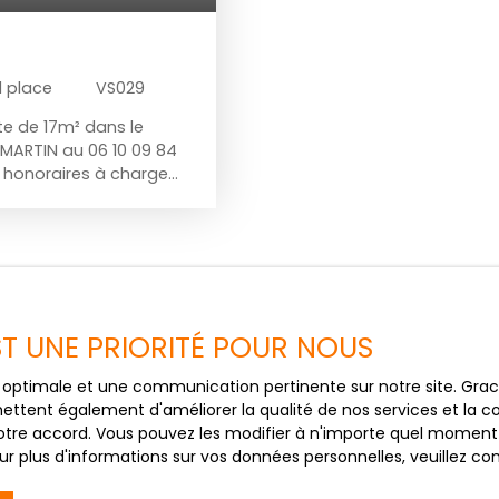
1
place
VS029
te de 17m² dans le
 MARTIN au 06 10 09 84
 honoraires à charge
EST UNE PRIORITÉ POUR NOUS
ce optimale et une communication pertinente sur notre site. Gr
Ne manquez p
ettent également d'améliorer la qualité de nos services et la con
tre accord. Vous pouvez les modifier à n'importe quel moment via
correspondant 
r plus d'informations sur vos données personnelles, veuillez co
ter le formulaire figurant