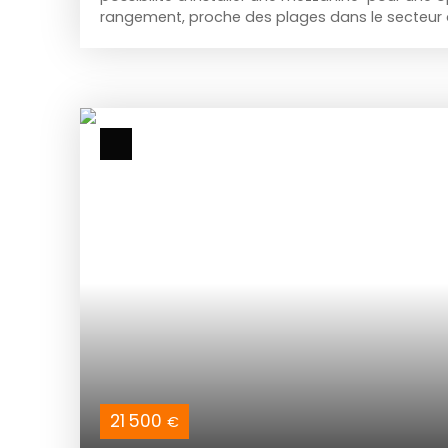
rangement, proche des plages dans le secteur d
vous offre une place de stationnement couverte
protéger votre voiture des intempéries et des reg
000 € frais d'agences inclus à charge acquéreur
€. Mandat IMMODREAM 3180. A voir rapidement 
MARTIN au 06 10 09 84 38 ou par mail chantal.
21 500
€