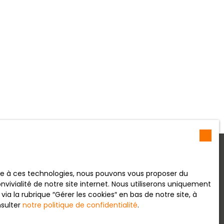
ace à ces technologies, nous pouvons vous proposer du
lus aucun bien
vivialité de notre site internet. Nous utiliserons uniquement
 la rubrique ″Gérer les cookies″ en bas de notre site, à
à votre recherche !
nsulter
notre politique de confidentialité
.