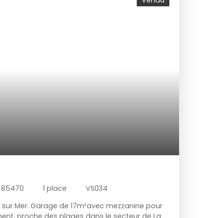
Vendu
r 85470
1
place
VS034
les sur Mer. Garage de 17m²avec mezzanine pour
ent, proche des plages dans le secteur de La