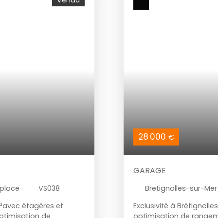
Vendu
28 000
€
GARAGE
place
VS038
Bretignolles-sur-Me
m²avec étagères et
Exclusivité à Brétignol
optimisation de
optimisation de rangem