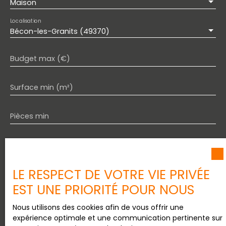
Maison
Localisation
Bécon-les-Granits (49370)
Budget max (€)
Surface min (m²)
Pièces min
J'accepte le traitement de mes données
personnelles conformément au RGPD. Si vous ne
souhaitez pas faire l'objet de prospection
LE RESPECT DE VOTRE VIE PRIVÉE
commerciale par voie téléphonique, vous pouvez
EST UNE PRIORITÉ POUR NOUS
vous inscrire gratuitement sur la liste d'opposition
au démarchage téléphonique, prévu par l'article
Nous utilisons des cookies afin de vous offrir une
L223-1 du code de la consommation, sur le site
expérience optimale et une communication pertinente sur
Internet www.bloctel.gouv.fr ou par courrier