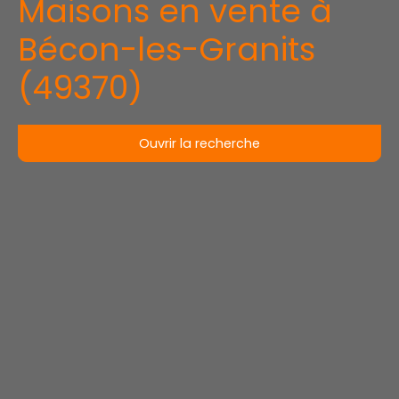
Maisons en vente à
Bécon-les-Granits
(49370)
Ouvrir la recherche
Type d'offre
Vente
Type de bien
Maison
Localisation
Bécon-les-Granits (49370)
Budget max (€)