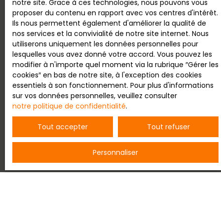
notre site. Grace à ces technologies, nous pouvons vous
adressé à :
proposer du contenu en rapport avec vos centres d'intérêt.
Ils nous permettent également d'améliorer la qualité de
Société Worldline, Service Bloctel, CS 61311, 41013
nos services et la convivialité de notre site internet. Nous
BLOIS CEDEX.
utiliserons uniquement les données personnelles pour
lesquelles vous avez donné votre accord. Vous pouvez les
Pour en savoir plus sur le traitement de vos
modifier à n'importe quel moment via la rubrique ″Gérer les
données personnelles, veuillez consulter notre
cookies″ en bas de notre site, à l'exception des cookies
politique de confidentialité
.
essentiels à son fonctionnement. Pour plus d'informations
sur vos données personnelles, veuillez consulter
notre politique de confidentialité
.
Recevoir des annonces
Tout accepter
Tout refuser
Personnaliser
JE RECHERCHE UN BIEN