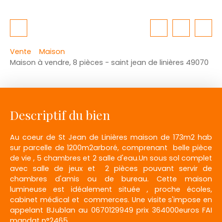
Vente
Maison
Maison à vendre, 8 pièces - saint jean de linières 49070
Descriptif du bien
Au coeur de St Jean de Linières maison de 173m2 hab
sur parcelle de 1200m2arboré, comprenant belle pièce
de vie , 5 chambres et 2 salle d'eau.Un sous sol complet
avec salle de jeux et 2 pièces pouvant servir de
chambres d'amis ou de bureau. Cette maison
lumineuse est idéalement située , proche écoles,
cabinet médical et commerces. Une visite s'impose en
appelant BJublan au 0670129949 prix 364000euros FAI
mandat n°2465