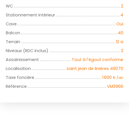
WC
2
Stationnement intérieur
4
Cave
Oui
Balcon
40
Terrain
12 a
Niveaux (RDC inclus)
2
Assainissement
Tout à l'égout conforme
Localisation
saint jean de linières 49070
Taxe foncière
1 600
€ /an
Référence
VM3966