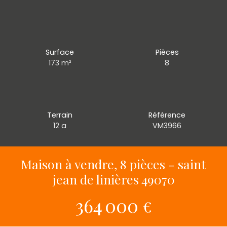
Surface
Pièces
173
m²
8
Terrain
Référence
12 a
VM3966
Maison à vendre, 8 pièces - saint
jean de linières 49070
364 000
€