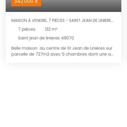
342 000
€
MAISON À VENDRE, 7 PIÈCES - SAINT JEAN DE LINIERES
49070
7
pièces
132
m²
Saint jean de linieres 49070
Belle maison au centre de St Jean de Linières sur
parcelle de 727m2 avec 5 chambres dont une au
rdc . La rénovation d e cette maison est très
qualitative aucun travaux à prévoir, cuisine
aménagée, poele à bois, fenêtres neuves, toiture
neuve ardoises , garage, préau et jardin paysagé
. Produit rare proche écoles commerces et accès
Angers, faire vite pour visite auprès de BJublan
au 0670129949 prix 342000€FAI MANDAT N°2935