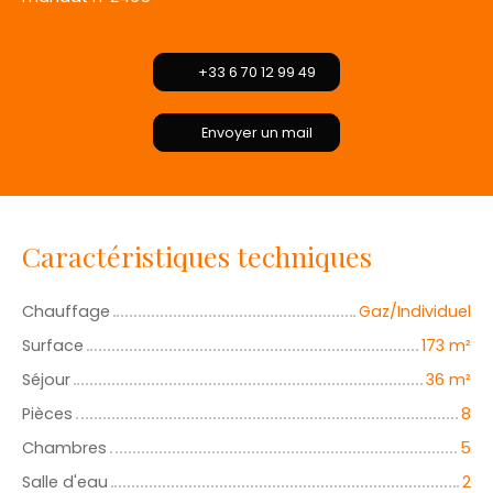
+33 6 70 12 99 49
Envoyer un mail
Caractéristiques techniques
Chauffage
Gaz/Individuel
Surface
173
m²
Séjour
36
m²
Pièces
8
Chambres
5
Salle d'eau
2