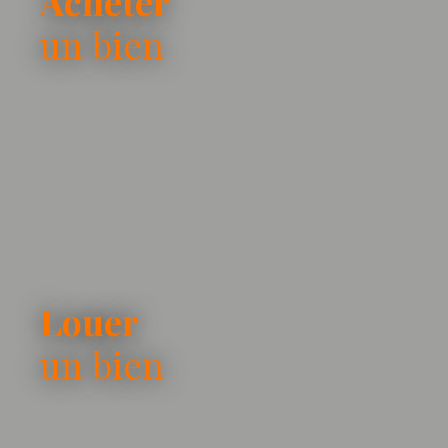
Acheter
un bien
Louer
un bien