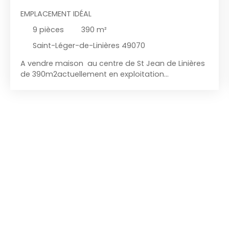
EMPLACEMENT IDÉAL
9
pièces
390
m²
Saint-Léger-de-Linières 49070
A vendre maison au centre de St Jean de Linières
de 390m2actuellement en exploitation
restauration plus logement avec 4 chambres
pièce de vie et salle de bain , parking. Loyer du
locataire de 2300€ TTC révisable à l'ILC .
L'emplacement est stratégique au coeur de la
commune . Pour une visite appelez BJublan au
0670129949 prix 280000 FAI Mandat n°2868
IMMODREAM