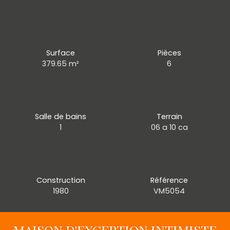
Surface
Pièces
379.65
m²
6
Salle de bains
Terrain
1
06 a 10 ca
Construction
Référence
1980
VM5054
MAISON D'EXCEPTION INTIMISTE