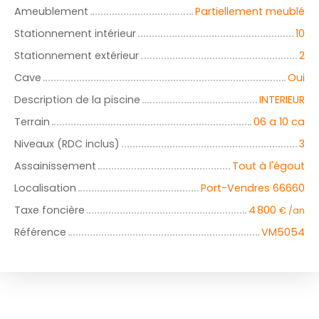
Ameublement
Partiellement meublé
Stationnement intérieur
10
Stationnement extérieur
2
Cave
Oui
Description de la piscine
INTERIEUR
Terrain
06 a 10 ca
Niveaux (RDC inclus)
3
Assainissement
Tout à l'égout
Localisation
Port-Vendres 66660
Taxe foncière
4 800
€ /an
Référence
VM5054