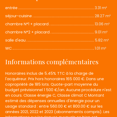
entrée
3.31 m²
séjour-cuisine
28.27 m²
chambre N°1 + placard
13.06 m²
chambre N°2 + placard
9.01 m²
salle d'eau
5.82 m²
WC
1.01 m²
Informations complémentaires
Honoraires inclus de 5.45% TTC à la charge de
l'acquéreur. Prix hors honoraires 165 000 €. Dans une
copropriété de 185 lots. Quote-part moyenne du
budget prévisionnel 1 500 €/an. Aucune procédure n'est
en cours. Classe énergie C, Classe climat C Montant
estimé des dépenses annuelles d'énergie pour un
usage standard : entre 560.00 € et 800.00 € sur les
années 2021, 2022 et 2023 (abonnements compris). Les