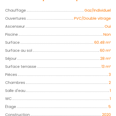
Chauffage
Gaz/Individuel
Ouvertures
PVC/Double vitrage
Ascenseur
Oui
Piscine
Non
Surface
60.48
m²
Surface au sol
60
m²
Séjour
28
m²
Surface terrasse
13
m²
Pièces
3
Chambres
2
Salle d'eau
1
WC
1
Étage
5
Construction
2020