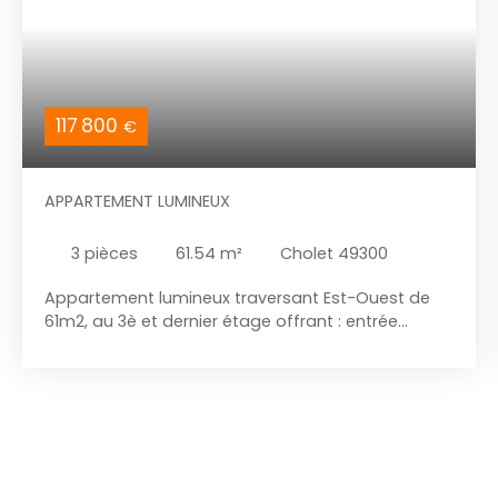
117 800
€
APPARTEMENT LUMINEUX
3
pièces
61.54
m²
Cholet 49300
Appartement lumineux traversant Est-Ouest de
61m2, au 3è et dernier étage offrant : entrée
indépendante avec placard, 2 chambres, salon
sur balcon(ouest), cuisine aménagée et équipée(
meubles haut et bas + plaque à induction, four),
cellier attenant( branchement machine à laver),
dressing aménagé, salle d'eau récente( douche à
l'italienne), WC indépendant, dégagement avec
placard. Place de parking privative + cave. Faibles