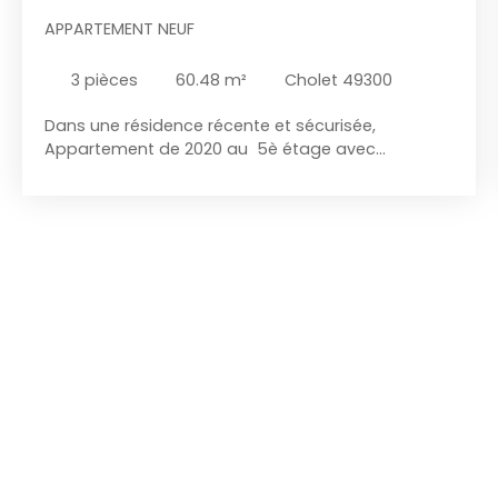
APPARTEMENT NEUF
3
pièces
60.48
m²
Cholet 49300
Dans une résidence récente et sécurisée,
Appartement de 2020 au 5è étage avec
ascenseur, offrant: 60m2, entrée, séjour cuisine
aménagée et équipée, accès terrasse, 2
chambres avec placard, salle d'eau, WC
indépendant, box privatif fermé. Garantie
décennale en vigueur. N° de mandat 3599.
Contact Frédéric Bouvier - IMMODREAM CHOLET
Prix: 174 000 euros FAI, honoraires à la charge
acquéreur.