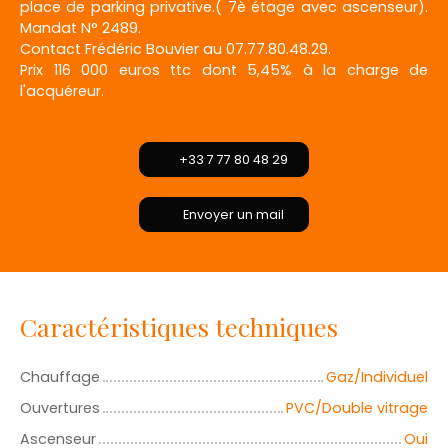
place de parking privative.( 7è étage avec ascenseur).
Mandat N° 2489.
Contact Frédéric Bouvier au 07.77.80.48.29.
Prix 116 000 euros ttc dont 5,45% à la charge de
l'acquéreur.
+33 7 77 80 48 29
Envoyer un mail
Caractéristiques techniques
Chauffage
Gaz/Individuel
Ouvertures
PVC/Double vitrage
Ascenseur
Oui