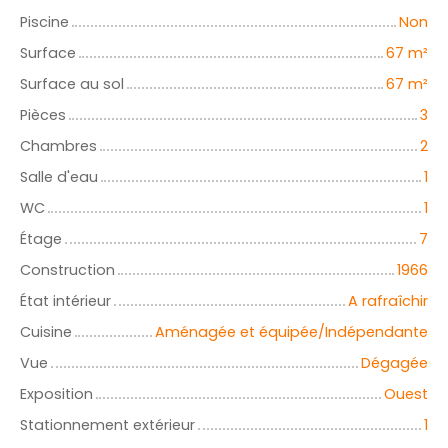
Piscine
Non
Surface
67
m²
Surface au sol
67
m²
Pièces
3
Chambres
2
Salle d'eau
1
WC
1
Étage
7
Construction
1966
État intérieur
A rafraîchir
Cuisine
Aménagée et équipée/Indépendante
Vue
Dégagée
Exposition
Ouest
Stationnement extérieur
1