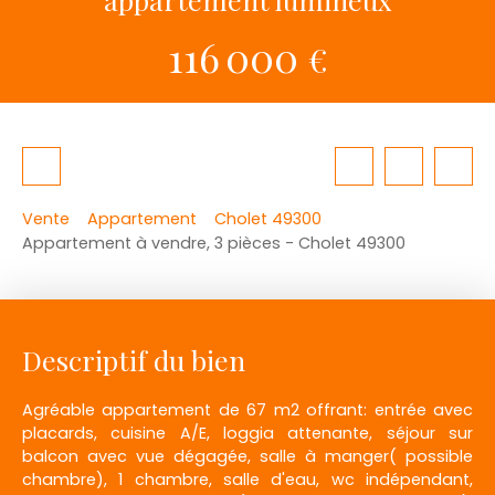
116 000
€
Vente
Appartement
Cholet 49300
Appartement à vendre, 3 pièces - Cholet 49300
Descriptif du bien
Agréable appartement de 67 m2 offrant: entrée avec
placards, cuisine A/E, loggia attenante, séjour sur
balcon avec vue dégagée, salle à manger( possible
chambre), 1 chambre, salle d'eau, wc indépendant,