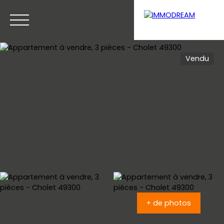
Vendu
Menu
Estimation
+ de photos