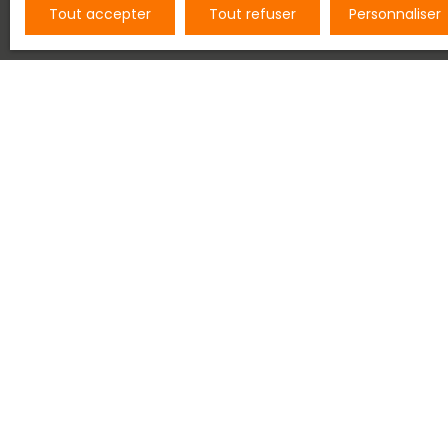
Tout accepter
Tout refuser
Personnaliser
à droite de l'écran pour être automatiquement
correspondant à vos critères de recherche.
Vous pouvez également prendre contact avec l'un
lui faire part de votre recherche, il se fera 
accompagner dans votre recherche.