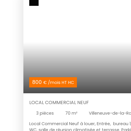
800
€ /mois HT HC
LOCAL COMMERCIAL NEUF
3
pièces
70
m²
Villeneuve-de-la-R
Local Commercial Neuf à louer, Entrée, bureau 1,
WC, salle de réunion climatisée et terrasse. Park