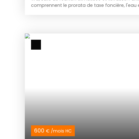
comprennent le prorata de taxe foncière, l'eau et 
CONTACTER : Jules SOLANES
600
€ /mois HC