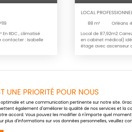
LOCAL PROFESSIONNEL
P119
88
m²
Orléans 
 En RDC , climatisé
Local de 87,92m2 Carre
 contacter : Isabelle
en cabinet médical) idéa
étage avec ascenseur d’
uniquement utilisé par d
d’un couloir desservan
rangement, une salle d’
indépendante ainsi qu’u
1020€/mois Loyer HC : 
(équivalent à deux moi
visiter, contactez votre
EST UNE PRIORITÉ POUR NOUS
photo de l’annonce !
ce optimale et une communication pertinente sur notre site. Gr
Ne manquez p
ettent également d'améliorer la qualité de nos services et la con
tre accord. Vous pouvez les modifier à n'importe quel moment via
hez ?
correspondant 
r plus d'informations sur vos données personnelles, veuillez co
ter le formulaire figurant