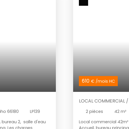
610
€ /mois HC
LOCAL COMMERCIAL /
aho 66180
LP139
2
pièces
42
m²
 bureau 2, salle d'eau
Local commercial 42m² 
ing. Les charges
Accueil, bureau principa