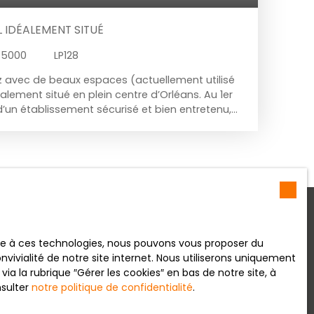
 IDÉALEMENT SITUÉ
45000
LP128
z avec de beaux espaces (actuellement utilisé
lement situé en plein centre d’Orléans. Au 1er
un établissement sécurisé et bien entretenu,
es professionnels. Il se compose d’un acceuil,
t un WC indépendant avec lavabo, une pièce de
attente d’environ 10m2, une cuisine
n grand cabinet de 36,03m2 Carrez. Loyer CC :
920€/mois Dépôt de garantie : 1840€
s de loyer HC) Pour plus de renseignements ou
 conseiller via les coordonnées en dernière
ace à ces technologies, nous pouvons vous proposer du
lus aucun bien
vivialité de notre site internet. Nous utiliserons uniquement
 la rubrique ″Gérer les cookies″ en bas de notre site, à
à votre recherche !
nsulter
notre politique de confidentialité
.