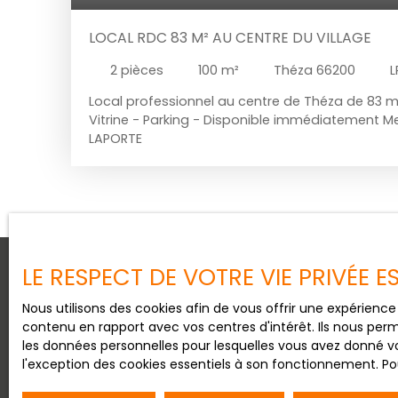
LOCAL RDC 83 M² AU CENTRE DU VILLAGE
2
pièces
100
m²
Théza 66200
L
Local professionnel au centre de Théza de 83 m²
Vitrine - Parking - Disponible immédiatement Me
LAPORTE
LE RESPECT DE VOTRE VIE PRIVÉE 
Nous utilisons des cookies afin de vous offrir une expérien
Vous ne trouvez pas
contenu en rapport avec vos centres d'intérêt. Ils nous perm
les données personnelles pour lesquelles vous avez donné vo
la location que vous recherc
l'exception des cookies essentiels à son fonctionnement. Pou
Aucune inquiétude à avoir, il vous suffit de complé