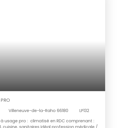
 PRO
Villeneuve-de-la-Raho 66180
LP132
à usage pro : climatisé en RDC comprenant :
l, cuisine, sanitaires Idéal profession médicale /