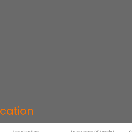
ocation
Localisation
Loyer max (€/mois)
S