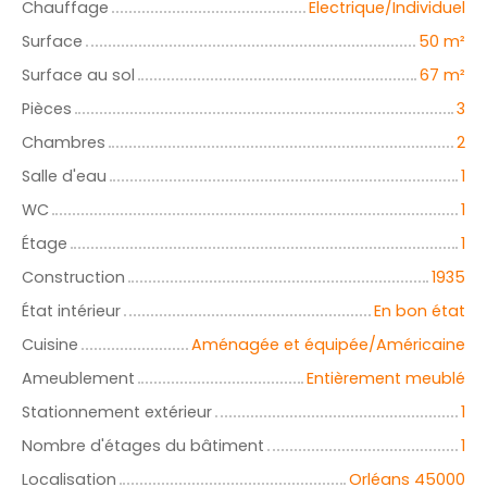
Chauffage
Electrique/Individuel
Surface
50
m²
Surface au sol
67
m²
Pièces
3
Chambres
2
Salle d'eau
1
WC
1
Étage
1
Construction
1935
État intérieur
En bon état
Cuisine
Aménagée et équipée/Américaine
Ameublement
Entièrement meublé
Stationnement extérieur
1
Nombre d'étages du bâtiment
1
Localisation
Orléans 45000