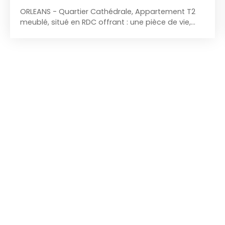
ORLEANS - Quartier Cathédrale, Appartement T2
meublé, situé en RDC offrant : une pièce de vie,
une cuisine aménagée et équipée, une chambre,
une salle d'eau et WC. Cour privative et cave. Libre
de suite. A proximité de toutes commodités. Loyer
: 575 € - Charges : 50 € - Dépôt de garantie :
1150€ - Honoraires locataires : 300€ Pour plus de
renseignement veuillez composer le 07. 88. 29. 97.
88 ou bien, par mail : gestion@immodream. fr