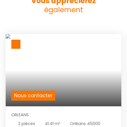
Vous apprécierez
également
Nous contacter
ORLEANS
2
pièces
41.41
m²
Orléans 45000