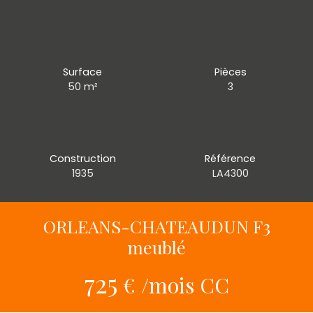
Surface
Pièces
50
m²
3
Construction
Référence
1935
LA4300
ORLEANS-CHATEAUDUN F3
meublé
725
€ /mois CC