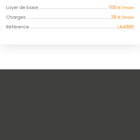
Loyer de base
700
€ /mois
Charges
25
€ /mois
Référence
LA4300
+