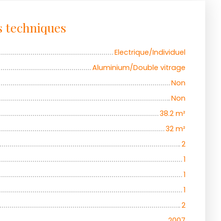
s techniques
Electrique/Individuel
Aluminium/Double vitrage
Non
Non
38.2
m²
32
m²
2
1
1
1
2
2007