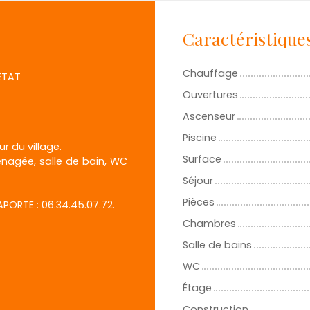
Caractéristique
Chauffage
ETAT
Ouvertures
Ascenseur
Piscine
 du village.
Surface
énagée, salle de bain, WC
Séjour
Pièces
LAPORTE : 06.34.45.07.72.
Chambres
Salle de bains
WC
Étage
Construction