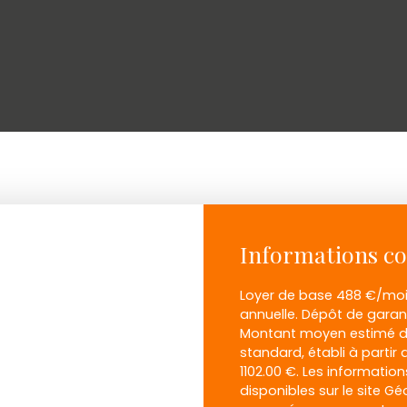
Informations c
Loyer de base 488 €/mois.
annuelle. Dépôt de garant
Montant moyen estimé de
standard, établi à partir d
1102.00 €. Les informatio
disponibles sur le site Gé