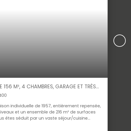
E 156 M², 4 CHAMBRES, GARAGE ET TRÈS
400
on individuelle de 1957, entièrement repensée,
niveaux et un ensemble de 216 m² de surfaces
us êtes séduit par un vaste séjour/cuisine
ne aménagée, baigné de lumière grâce à son
 à la terrasse et au jardin. Les sols, la cuisine