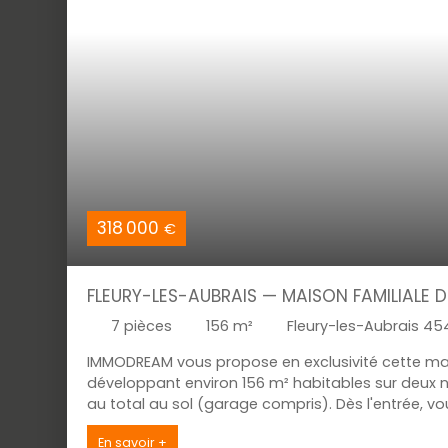
318 000
€
FLEURY-LES-AUBRAIS — MAISON FAMILIALE D
GRAND TERRAIN
7
pièces
156
m²
Fleury-les-Aubrais 45
IMMODREAM vous propose en exclusivité cette mais
développant environ 156 m² habitables sur deux 
au total au sol (garage compris). Dès l'entrée, vo
d'environ 32 m² ouvert sur une cuisine américai
En savoir +
exposition plein sud et prolongé par un accès direct