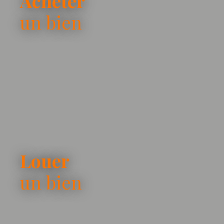
Acheter
un bien
Louer
un bien