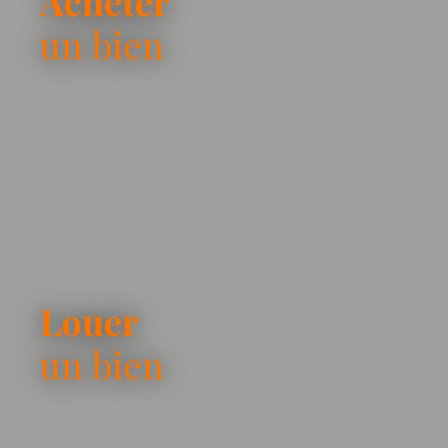
Acheter
un bien
Louer
un bien